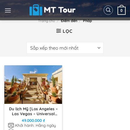
Skip
to
0
content
Trang chủ
/
Điểm đến
/
Pháp
LỌC
Du lịch Mỹ [Los Angeles –
Las Vegas – Universal
Studios Hollywood] [2
49.000.000
₫
đêm KS 5* Bellagio, Las
Khởi hành: Hằng ngày
Vegas]