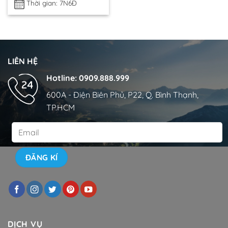
Thời gian: 7N6Đ
LIÊN HỆ
Hotline: 0909.888.999
600A - Điện Biên Phủ, P22, Q. Bình Thạnh,
TP.HCM
DỊCH VỤ